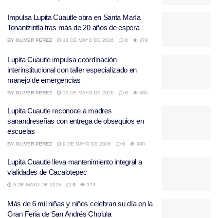
Impulsa Lupita Cuautle obra en Santa María
Tonantzintla tras más de 20 años de espera
BY
OLIVER PEREZ
14 DE MAYO DE 2026
0
379
Lupita Cuautle impulsa coordinación
interinstitucional con taller especializado en
manejo de emergencias
BY
OLIVER PEREZ
13 DE MAYO DE 2026
0
380
Lupita Cuautle reconoce a madres
sanandreseñas con entrega de obsequios en
escuelas
BY
OLIVER PEREZ
9 DE MAYO DE 2026
0
380
Lupita Cuautle lleva mantenimiento integral a
vialidades de Cacalotepec
9 DE MAYO DE 2026
0
379
Más de 6 mil niñas y niños celebran su día en la
Gran Feria de San Andrés Cholula