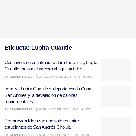
Etiqueta:
Lupita Cuautle
Con inversión en infraestructura hidráulica, Lupita
Cuautle mejora el acceso al agua potable
BY
OLIVER PEREZ
16 DE JUNIO DE 2026
0
380
Impulsa Lupita Cuautle el deporte con la Copa
San Andrés y la develación de balones
monumentales
BY
OLIVER PEREZ
6 DE JUNIO DE 2026
0
379
Promueven liderazgo con valores entre
estudiantes de San Andrés Cholula
BY
OLIVER PEREZ
5 DE JUNIO DE 2026
0
381