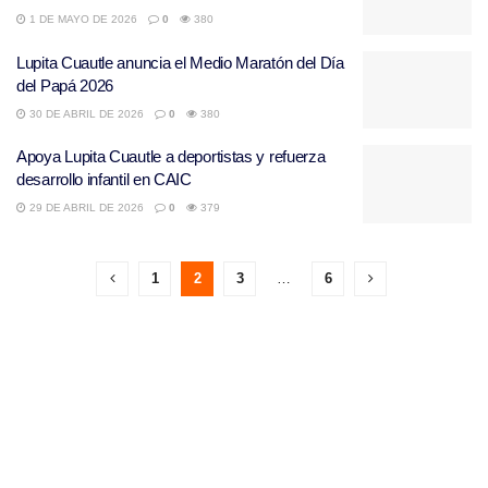
1 DE MAYO DE 2026
0
380
Lupita Cuautle anuncia el Medio Maratón del Día
del Papá 2026
30 DE ABRIL DE 2026
0
380
Apoya Lupita Cuautle a deportistas y refuerza
desarrollo infantil en CAIC
29 DE ABRIL DE 2026
0
379
1
2
3
…
6