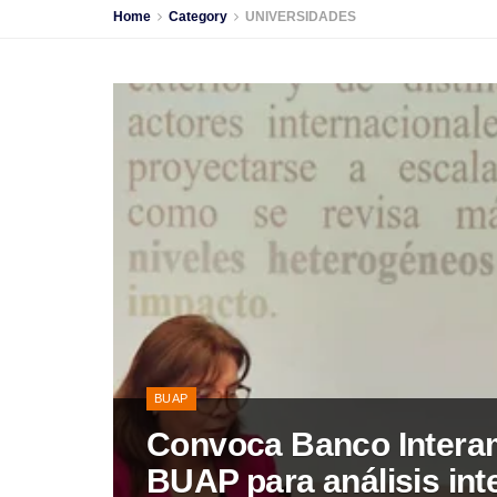
Home
Category
UNIVERSIDADES
BUAP
Convoca Banco Interam
BUAP para análisis int